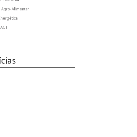
a Agro-Alimentar
nergética
FACT
ícias