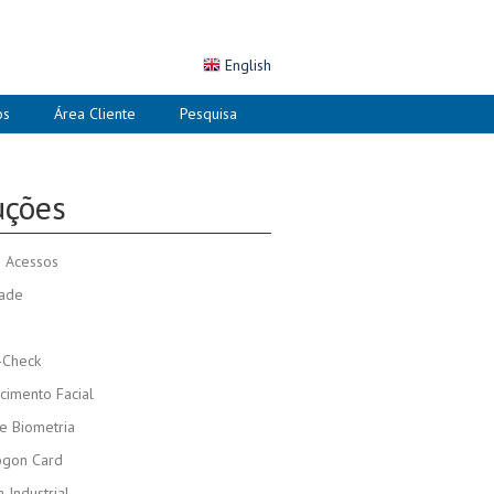
English
os
Área Cliente
Pesquisa
uções
o Acessos
dade
-Check
cimento Facial
e Biometria
ogon Card
Industrial