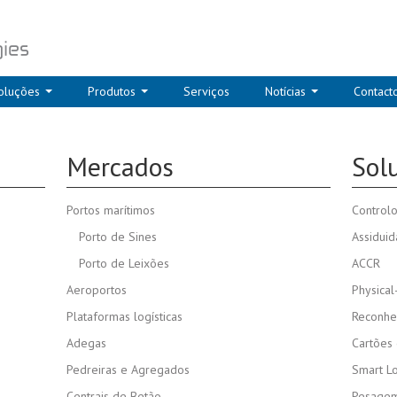
oluções
Produtos
Serviços
Notícias
Contact
Mercados
Sol
Portos marítimos
Control
Porto de Sines
Assidui
Porto de Leixões
ACCR
Aeroportos
Physical
Plataformas logísticas
Reconhe
Adegas
Cartões 
Pedreiras e Agregados
Smart L
Centrais de Betão
Pesagem 