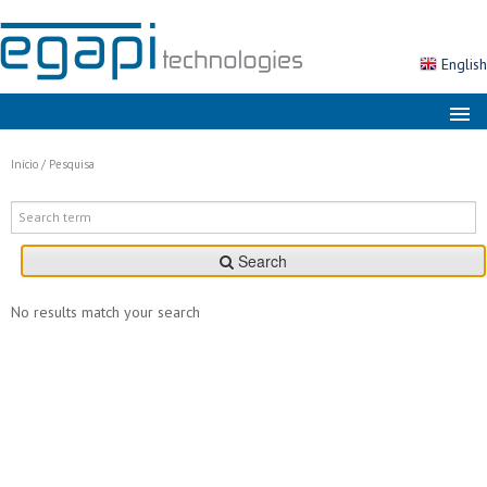
English
Sobre nós
Início
/
Pesquisa
Mercados
Soluções
Search
Produtos
Serviços
No results match your search
Notícias
Contactos
Área Cliente
Pesquisa