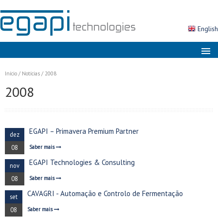
English
Sobre nós
Início
/
Notícias
/
2008
Mercados
2008
Soluções
Produtos
EGAPI – Primavera Premium Partner
dez
Serviços
08
Saber mais
Notícias
EGAPI Technologies & Consulting
nov
Contactos
08
Saber mais
Área Cliente
CAVAGRI - Automação e Controlo de Fermentação
set
Pesquisa
08
Saber mais