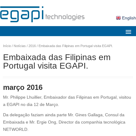
English
Sobre nós
Início
/
Notícias
/
2016
/
Embaixada das Filipinas em Portugal visita EGAPI.
Mercados
Embaixada das Filipinas em
Portugal visita EGAPI.
Soluções
Produtos
março 2016
Serviços
Mr. Philippe Lhuillier, Embaixador das Filipinas em Portugal, visitou
Notícias
a EGAPI no dia 12 de Março.
Contactos
Da delegação faziam ainda parte Mr. Gines Gallaga, Consul da
Área Cliente
Embaixada e Mr. Ergie Ong, Director da companhia tecnológica
NETWORLD.
Pesquisa