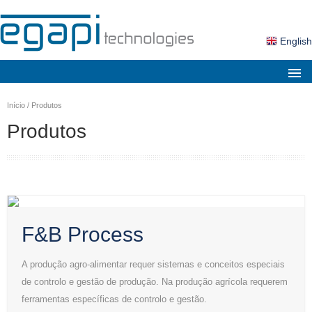
English
Sobre nós
Início
/
Produtos
Mercados
Produtos
Soluções
Produtos
Serviços
Notícias
F&B Process
Contactos
A produção agro-alimentar requer sistemas e conceitos especiais
Área Cliente
de controlo e gestão de produção. Na produção agrícola requerem
ferramentas específicas de controlo e gestão.
Pesquisa