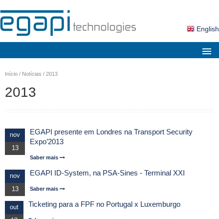
English
Sobre nós
Início
/
Notícias
/
2013
Mercados
2013
Soluções
Produtos
EGAPI presente em Londres na Transport Security
nov
Serviços
Expo’2013
13
Notícias
Saber mais
EGAPI ID-System, na PSA-Sines - Terminal XXI
Contactos
nov
13
Saber mais
Área Cliente
Ticketing para a FPF no Portugal x Luxemburgo
out
Pesquisa