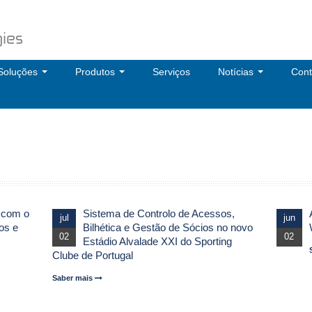
Soluções
Produtos
Serviços
Notícias
Cont
 com o
Sistema de Controlo de Acessos,
jul
jun
os e
Bilhética e Gestão de Sócios no novo
02
02
Estádio Alvalade XXI do Sporting
Clube de Portugal
Saber mais