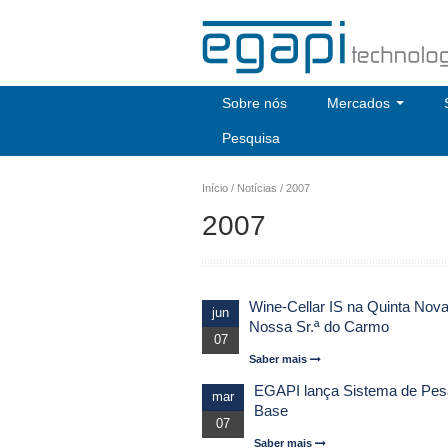
Sobre nós
Mercados
Pesquisa
Início
/
Notícias
/
2007
2007
Wine-Cellar IS na Quinta Nov
jun
Nossa Sr.ª do Carmo
07
Saber mais
EGAPI lança Sistema de Pe
mar
Base
07
Saber mais