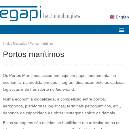
English
Sobre nós
Início
/
Mercados
/
Portos marítimos
Mercados
Portos marítimos
Soluções
Produtos
Os Portos Marítimos assumem hoje um papel fundamental na
Serviços
economia, na medida em que integram dinamicamente as cadeias
logísticas e de transporte no
hinterland
.
Notícias
Numa economia globalizada, a competição entre portos,
Contactos
aeroportos, plataformas logísticas, terminais petroquímicos, etc.,
depende da capacidade de obter vantagens sobre os demais.
Área Cliente
Estas vantagens são obtidas na habilidade em articular todos os
Pesquisa