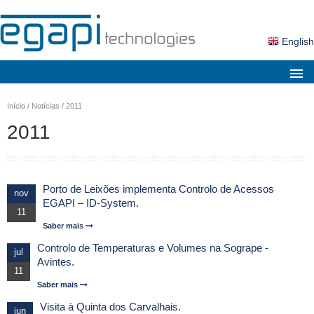
English
Sobre nós
Início
/
Notícias
/
2011
Mercados
2011
Soluções
Produtos
Porto de Leixões implementa Controlo de Acessos
nov
Serviços
EGAPI – ID-System.
11
Notícias
Saber mais
Controlo de Temperaturas e Volumes na Sogrape -
Contactos
jul
Avintes.
11
Área Cliente
Saber mais
Pesquisa
Visita à Quinta dos Carvalhais.
jun