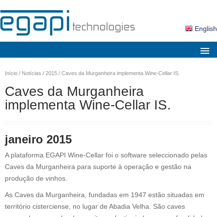
English
Sobre nós
Início
/
Notícias
/
2015
/
Caves da Murganheira implementa Wine-Cellar IS.
Mercados
Caves da Murganheira
implementa Wine-Cellar IS.
Soluções
Produtos
janeiro 2015
Serviços
A plataforma EGAPI Wine-Cellar foi o software seleccionado pelas
Notícias
Caves da Murganheira para suporte à operação e gestão na
Contactos
produção de vinhos.
Área Cliente
As Caves da Murganheira, fundadas em 1947 estão situadas em
território cisterciense, no lugar de Abadia Velha. São caves
Pesquisa