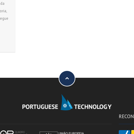
 da
ria,
regue
RECON