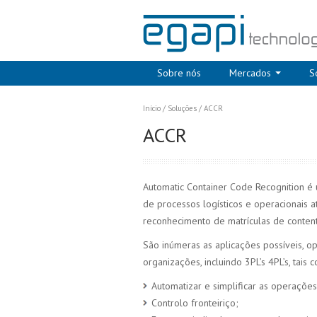
Sobre nós
Mercados
S
Início
/
Soluções
/
ACCR
ACCR
Automatic Container Code Recognition é
de processos logísticos e operacionais a
reconhecimento de matrículas de conten
São inúmeras as aplicações possíveis, o
organizações, incluindo 3PL’s 4PL’s, tais 
Automatizar e simplificar as operações 
Controlo fronteiriço;