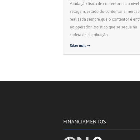
Validação física de contentores ao nível
selagem, estado do contentor e mercado
realizada sempre que o contentor é ent
ao operador logístico que se segue na
cadeia de distribuição.
Saber mais
FINANCIAMENTOS