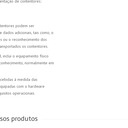
entação de contentores;
ntentores podem ser
ados adicionais, tais como, o
es ou o reconhecimento dos
ansportados os contentores.
inclui o equipamento físico
reconhecimento, normalmente em
ncebidas à medida das
 equipadas com o hardware
isitos operacionais.
ssos produtos