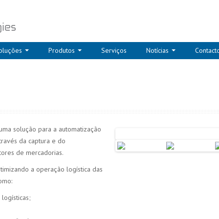
oluções
Produtos
Serviços
Notícias
Contact
 uma solução para a automatização
través da captura e do
tores de mercadorias.
ptimizando a operação logística das
como:
logísticas;