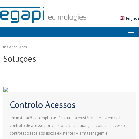
English
Sobre nós
Início
/
Soluções
Mercados
Soluções
Soluções
Produtos
Serviços
Notícias
Controlo Acessos
Contactos
Em instalações complexas, é natural a existência de sistemas de
Área Cliente
controlo de acesso por questões de segurança – zonas de acesso
controlado face aos riscos existentes – armazenagem e
Pesquisa