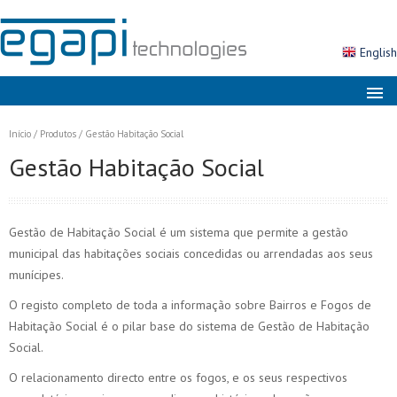
English
Sobre nós
Início
/
Produtos
/
Gestão Habitação Social
Mercados
Gestão Habitação Social
Soluções
Produtos
Gestão de Habitação Social é um sistema que permite a gestão
Serviços
municipal das habitações sociais concedidas ou arrendadas aos seus
munícipes.
Notícias
O registo completo de toda a informação sobre Bairros e Fogos de
Contactos
Habitação Social é o pilar base do sistema de Gestão de Habitação
Social.
Área Cliente
O relacionamento directo entre os fogos, e os seus respectivos
Pesquisa