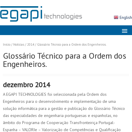
English
Sobre nós
Início
/
Notícias
/
2014
/
Glossário Técnico para a Ordem dos Engenheiros.
Mercados
Glossário Técnico para a Ordem dos
Engenheiros.
Soluções
Produtos
dezembro 2014
Serviços
A EGAPI TECHNOLOGIES foi seleccionada pela Ordem dos
Notícias
Engenheiros para o desenvolvimento e implementação de uma
Contactos
solução informática para a gestão e publicação do Glossário Técnico
das especialidades de engenharia portuguesas e espanholas, no
Área Cliente
âmbito do Programa de Cooperação Transfronteiriça Portugal-
Pesquisa
Espanha – VALORIe – Valorização de Competências e Qualificação