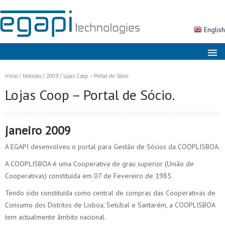
English
Sobre nós
Início
/
Notícias
/
2009
/
Lojas Coop – Portal de Sócio.
Mercados
Lojas Coop – Portal de Sócio.
Soluções
Produtos
janeiro 2009
Serviços
A EGAPI desenvolveu o portal para Gestão de Sócios da COOPLISBOA.
Notícias
A COOPLISBOA é uma Cooperativa de grau superior (União de
Cooperativas) constituída em 07 de Fevereiro de 1985.
Contactos
Tendo sido constituída como central de compras das Cooperativas de
Área Cliente
Consumo dos Distritos de Lisboa, Setúbal e Santarém, a COOPLISBOA
tem actualmente âmbito nacional.
Pesquisa