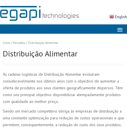
English
Sobre nós
Início
/
Mercados
/
Distribuição Alimentar
Mercados
Distribuição Alimentar
Soluções
Produtos
As cadeias logísticas de Distribuição Alimentar evoluíram
Serviços
consideravelmente nos últimos anos com o objectivo de aumentar a
oferta de produtos aos seus clientes geograficamente dispersos. Têm
Notícias
como seu principal objectivo disponibilizar atempadamente produtos
com qualidade ao melhor preço.
Contactos
Sendo um mercado competitivo obriga às empresas de distribuição a
Área Cliente
uma constante optimização para redução de custos operacionais e que
Pesquisa
permitem, consequentemente, a redução do custo dos seus produtos.