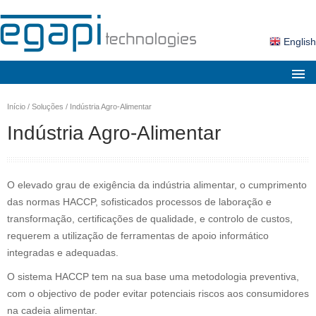
English
Sobre nós
Início
/
Soluções
/
Indústria Agro-Alimentar
Mercados
Indústria Agro-Alimentar
Soluções
Produtos
O elevado grau de exigência da indústria alimentar, o cumprimento
Serviços
das normas HACCP, sofisticados processos de laboração e
transformação, certificações de qualidade, e controlo de custos,
Notícias
requerem a utilização de ferramentas de apoio informático
integradas e adequadas.
Contactos
O sistema HACCP tem na sua base uma metodologia preventiva,
Área Cliente
com o objectivo de poder evitar potenciais riscos aos consumidores
Pesquisa
na cadeia alimentar.