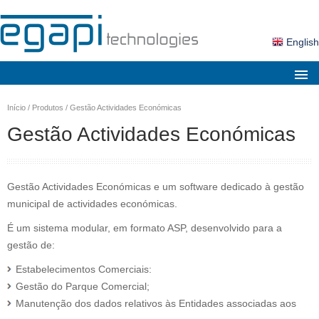
English
Sobre nós
Início
/
Produtos
/
Gestão Actividades Económicas
Mercados
Gestão Actividades Económicas
Soluções
Produtos
Gestão Actividades Económicas e um software dedicado à gestão
Serviços
municipal de actividades económicas.
É um sistema modular, em formato ASP, desenvolvido para a
Notícias
gestão de:
Contactos
Estabelecimentos Comerciais:
Área Cliente
Gestão do Parque Comercial;
Manutenção dos dados relativos às Entidades associadas aos
Pesquisa