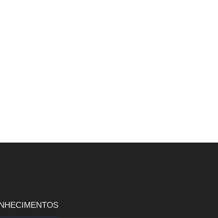
NHECIMENTOS