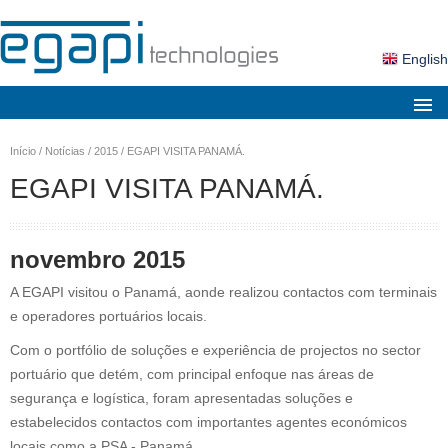
English
Sobre nós
Início
/
Notícias
/
2015
/
EGAPI VISITA PANAMÁ.
Mercados
EGAPI VISITA PANAMÁ.
Soluções
Produtos
novembro 2015
Serviços
A EGAPI visitou o Panamá, aonde realizou contactos com terminais
e operadores portuários locais.
Notícias
Com o portfólio de soluções e experiência de projectos no sector
Contactos
portuário que detém, com principal enfoque nas áreas de
Área Cliente
segurança e logística, foram apresentadas soluções e
estabelecidos contactos com importantes agentes económicos
Pesquisa
locais como a PSA - Panamá.