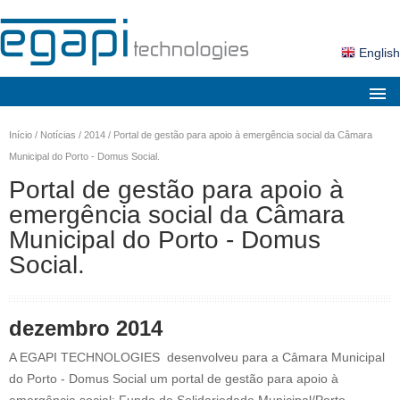
English
Sobre nós
Início
/
Notícias
/
2014
/
Portal de gestão para apoio à emergência social da Câmara
Mercados
Municipal do Porto - Domus Social.
Portal de gestão para apoio à
Soluções
emergência social da Câmara
Produtos
Municipal do Porto - Domus
Serviços
Social.
Notícias
Contactos
dezembro 2014
Área Cliente
A EGAPI TECHNOLOGIES desenvolveu para a Câmara Municipal
do Porto - Domus Social um portal de gestão para apoio à
Pesquisa