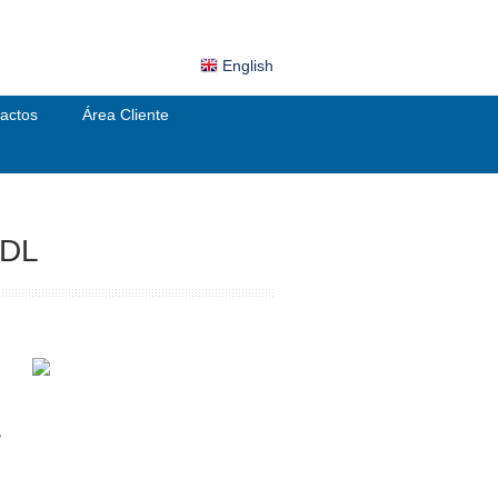
English
actos
Área Cliente
IDL
,