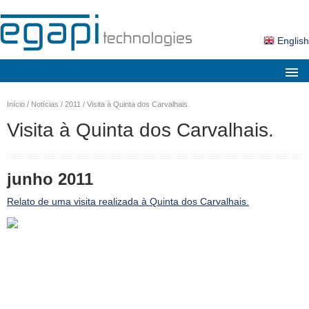
English
Sobre nós
Início
/
Notícias
/
2011
/
Visita à Quinta dos Carvalhais.
Mercados
Visita à Quinta dos Carvalhais.
Soluções
Produtos
junho 2011
Serviços
Relato de uma visita realizada à Quinta dos Carvalhais.
Notícias
Contactos
Área Cliente
Pesquisa