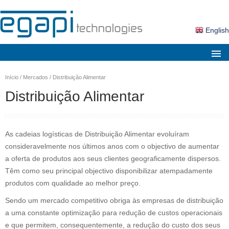
English
Sobre nós
Início
/
Mercados
/
Distribuição Alimentar
Mercados
Distribuição Alimentar
Soluções
Produtos
As cadeias logísticas de Distribuição Alimentar evoluíram
Serviços
consideravelmente nos últimos anos com o objectivo de aumentar
a oferta de produtos aos seus clientes geograficamente dispersos.
Notícias
Têm como seu principal objectivo disponibilizar atempadamente
produtos com qualidade ao melhor preço.
Contactos
Sendo um mercado competitivo obriga às empresas de distribuição
Área Cliente
a uma constante optimização para redução de custos operacionais
Pesquisa
e que permitem, consequentemente, a redução do custo dos seus